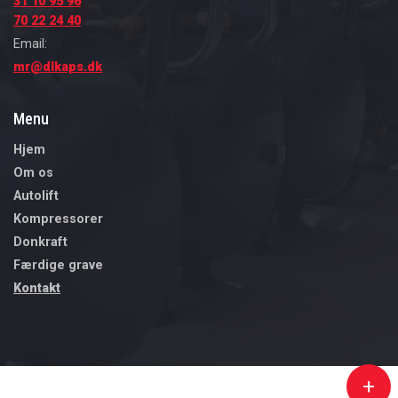
31 10 95 96
70 22 24 40
Email:
mr@dlkaps.dk
Menu
Hjem
Om os
Autolift
Kompressorer
Donkraft
Færdige grave
Kontakt
+
Copyright © 2026 - Dansk Lift og Kompressor ApS
, CVR 30553934
|
Privatlivspolitik
|
Cookiepolitik