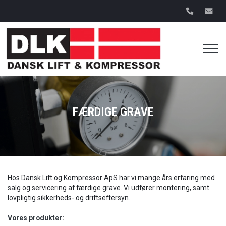
Gå
til
hovedindhold
FÆRDIGE GRAVE
FÆRDIGE GRAVE
Hos Dansk Lift og Kompressor ApS har vi mange års erfaring med
salg og servicering af færdige grave. Vi udfører montering, samt
lovpligtig sikkerheds- og driftseftersyn.
Vores produkter: